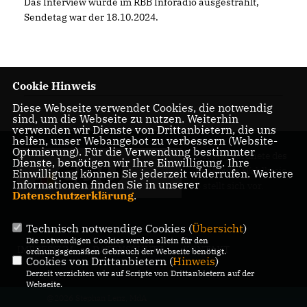
Das Interview wurde im RBB Inforadio ausgestrahlt,
Sendetag war der 18.10.2024.
Cookie Hinweis
18.10.2024
Diese Webseite verwendet Cookies, die notwendig
sind, um die Webseite zu nutzen. Weiterhin
verwenden wir Dienste von Drittanbietern, die uns
helfen, unser Webangebot zu verbessern (Website-
Optmierung). Für die Verwendung bestimmter
Der Abgeordnete des
Dienste, benötigen wir Ihre Einwilligung. Ihre
Pankower Wahlkreis
Einwilligung können Sie jederzeit widerrufen. Weitere
Informationen finden Sie in unserer
6 stellt sich vor.
Datenschutzerklärung
.
Technisch notwendige Cookies (
Übersicht
)
Die notwendigen Cookies werden allein für den
IMPRESSUM
DATENSCHUTZ
KONTAKT
ordnungsgemäßen Gebrauch der Webseite benötigt.
Cookies von Drittanbietern (
Hinweis
)
Derzeit verzichten wir auf Scripte von Drittanbietern auf der
Webseite.
@2026 Stephan Lenz, MdA