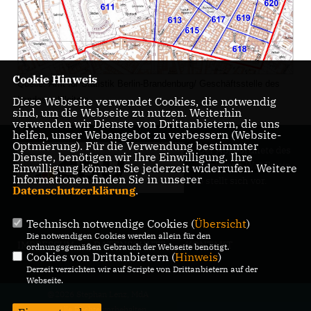
Cookie Hinweis
Quelle: Amt für Statistik Berlin-Brandenburg/ Geschäftsstelle des
Diese Webseite verwendet Cookies, die notwendig
Landeswahlleiters
sind, um die Webseite zu nutzen. Weiterhin
verwenden wir Dienste von Drittanbietern, die uns
helfen, unser Webangebot zu verbessern (Website-
Optmierung). Für die Verwendung bestimmter
Der Abgeordnete des
Dienste, benötigen wir Ihre Einwilligung. Ihre
Pankower Wahlkreis
Einwilligung können Sie jederzeit widerrufen. Weitere
Informationen finden Sie in unserer
6 stellt sich vor.
Datenschutzerklärung
.
Technisch notwendige Cookies (
Übersicht
)
Die notwendigen Cookies werden allein für den
IMPRESSUM
DATENSCHUTZ
KONTAKT
ordnungsgemäßen Gebrauch der Webseite benötigt.
Cookies von Drittanbietern (
Hinweis
)
Derzeit verzichten wir auf Scripte von Drittanbietern auf der
Webseite.
@2026 Stephan Lenz, MdA
Alle Rechte vorbehalten.