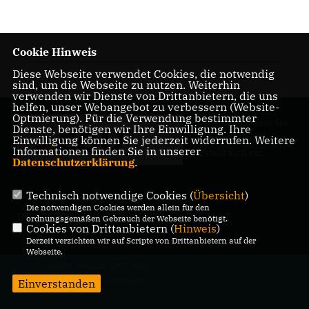
Cookie Hinweis
10.01.2022
Diese Webseite verwendet Cookies, die notwendig
sind, um die Webseite zu nutzen. Weiterhin
verwenden wir Dienste von Drittanbietern, die uns
helfen, unser Webangebot zu verbessern (Website-
Optmierung). Für die Verwendung bestimmter
Der Abgeordnete des
Dienste, benötigen wir Ihre Einwilligung. Ihre
Pankower Wahlkreis
Einwilligung können Sie jederzeit widerrufen. Weitere
Informationen finden Sie in unserer
6 stellt sich vor.
Datenschutzerklärung
.
Technisch notwendige Cookies (
Übersicht
)
Die notwendigen Cookies werden allein für den
IMPRESSUM
DATENSCHUTZ
KONTAKT
ordnungsgemäßen Gebrauch der Webseite benötigt.
Cookies von Drittanbietern (
Hinweis
)
Derzeit verzichten wir auf Scripte von Drittanbietern auf der
Webseite.
@2026 Stephan Lenz, MdA
Alle Rechte vorbehalten.
Einverstanden