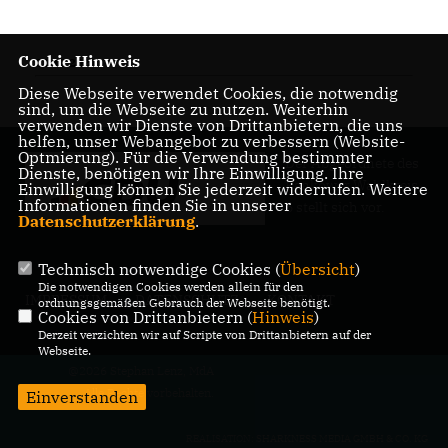
Cookie Hinweis
01.10.2021
Diese Webseite verwendet Cookies, die notwendig
sind, um die Webseite zu nutzen. Weiterhin
verwenden wir Dienste von Drittanbietern, die uns
helfen, unser Webangebot zu verbessern (Website-
Optmierung). Für die Verwendung bestimmter
Der Abgeordnete des
Dienste, benötigen wir Ihre Einwilligung. Ihre
Pankower Wahlkreis
Einwilligung können Sie jederzeit widerrufen. Weitere
Informationen finden Sie in unserer
6 stellt sich vor.
Datenschutzerklärung
.
Technisch notwendige Cookies (
Übersicht
)
Die notwendigen Cookies werden allein für den
IMPRESSUM
DATENSCHUTZ
KONTAKT
ordnungsgemäßen Gebrauch der Webseite benötigt.
Cookies von Drittanbietern (
Hinweis
)
Derzeit verzichten wir auf Scripte von Drittanbietern auf der
Webseite.
@2026 Stephan Lenz, MdA
Alle Rechte vorbehalten.
Einverstanden
REALISATION: SHARKNESS MEDIA GMBH & CO. KG