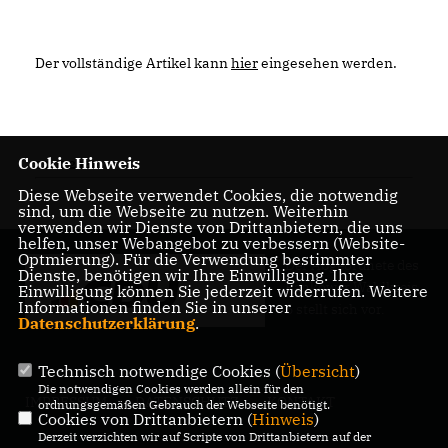
Der vollständige Artikel kann
hier
eingesehen werden.
Cookie Hinweis
03.09.2021
Diese Webseite verwendet Cookies, die notwendig
sind, um die Webseite zu nutzen. Weiterhin
verwenden wir Dienste von Drittanbietern, die uns
helfen, unser Webangebot zu verbessern (Website-
Optmierung). Für die Verwendung bestimmter
Der Abgeordnete des
Dienste, benötigen wir Ihre Einwilligung. Ihre
Pankower Wahlkreis
Einwilligung können Sie jederzeit widerrufen. Weitere
Informationen finden Sie in unserer
6 stellt sich vor.
Datenschutzerklärung
.
Technisch notwendige Cookies (
Übersicht
)
Die notwendigen Cookies werden allein für den
IMPRESSUM
DATENSCHUTZ
KONTAKT
ordnungsgemäßen Gebrauch der Webseite benötigt.
Cookies von Drittanbietern (
Hinweis
)
Derzeit verzichten wir auf Scripte von Drittanbietern auf der