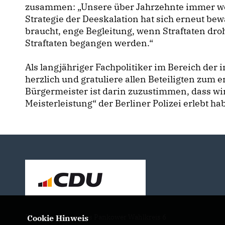
zusammen: „Unsere über Jahrzehnte immer weit
Strategie der Deeskalation hat sich erneut be
braucht, enge Begleitung, wenn Straftaten dr
Straftaten begangen werden.“
Als langjähriger Fachpolitiker im Bereich der 
herzlich und gratuliere allen Beteiligten zum
Bürgermeister ist darin zuzustimmen, dass wir
Meisterleistung“ der Berliner Polizei erlebt ha
Der Abgeordnete des Pankower Wahlkreis 6
Cookie Hinweis