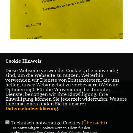
19.01.2026
Cookie Hinweis
Diese Webseite verwendet Cookies, die notwendig
sind, um die Webseite zu nutzen. Weiterhin
verwenden wir Dienste von Drittanbietern, die uns
helfen, unser Webangebot zu verbessern (Website-
Optmierung). Für die Verwendung bestimmter
Der Abgeordnete des
Dienste, benötigen wir Ihre Einwilligung. Ihre
Pankower Wahlkreis
Einwilligung können Sie jederzeit widerrufen. Weitere
Informationen finden Sie in unserer
6 stellt sich vor.
Datenschutzerklärung
.
Technisch notwendige Cookies (
Übersicht
)
Die notwendigen Cookies werden allein für den
IMPRESSUM
DATENSCHUTZ
KONTAKT
ordnungsgemäßen Gebrauch der Webseite benötigt.