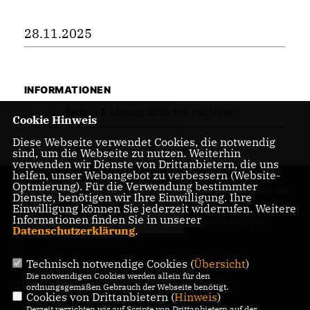
28.11.2025
INFORMATIONEN
Berliner Erklärung 2025 hier nachlesen
Cookie Hinweis
Diese Webseite verwendet Cookies, die notwendig
sind, um die Webseite zu nutzen. Weiterhin
verwenden wir Dienste von Drittanbietern, die uns
helfen, unser Webangebot zu verbessern (Website-
Optmierung). Für die Verwendung bestimmter
Der Abgeordnete des
Dienste, benötigen wir Ihre Einwilligung. Ihre
Pankower Wahlkreis
Einwilligung können Sie jederzeit widerrufen. Weitere
Informationen finden Sie in unserer
6 stellt sich vor.
Datenschutzerklärung
.
Technisch notwendige Cookies (
Übersicht
)
Die notwendigen Cookies werden allein für den
IMPRESSUM
DATENSCHUTZ
KONTAKT
ordnungsgemäßen Gebrauch der Webseite benötigt.
Cookies von Drittanbietern (
Hinweis
)
Derzeit verzichten wir auf Scripte von Drittanbietern auf der