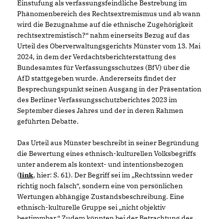
Einstufung als verfassungsfeindliche Bestrebung im
Phänomenbereich des Rechtsextremismus und ab wann
wird die Bezugnahme auf die ethnische Zugehörigkeit
rechtsextremistisch?“ nahm einerseits Bezug auf das
Urteil des Oberverwaltungsgerichts Münster vom 13. Mai
2024, in dem der Verdachtsberichterstattung des
Bundesamtes für Verfassungsschutzes (BfV) über die
AfD stattgegeben wurde. Andererseits findet der
Besprechungspunkt seinen Ausgang in der Präsentation
des Berliner Verfassungsschutzberichtes 2023 im
September dieses Jahres und der in deren Rahmen
geführten Debatte.
Das Urteil aus Münster beschreibt in seiner Begründung
die Bewertung eines ethnisch-kulturellen Volksbegriffs
unter anderem als kontext- und intentionsbezogen
(
link
, hier: S. 61). Der Begriff sei im „Rechtssinn weder
richtig noch falsch“, sondern eine von persönlichen
Wertungen abhängige Zustandsbeschreibung. Eine
ethnisch-kulturelle Gruppe sei „nicht objektiv
bestimmbar.“ Zudem könnten bei der Betrachtung des