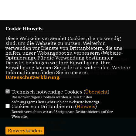
05.05.2023
Cookie Hinweis
Diese Webseite verwendet Cookies, die notwendig
sind, um die Webseite zu nutzen. Weiterhin
verwenden wir Dienste von Drittanbietern, die uns
helfen, unser Webangebot zu verbessern (Website-
Optmierung). Für die Verwendung bestimmter
Der Abgeordnete des
Dienste, benötigen wir Ihre Einwilligung. Ihre
Pankower Wahlkreis
Einwilligung können Sie jederzeit widerrufen. Weitere
Informationen finden Sie in unserer
6 stellt sich vor.
Datenschutzerklärung
.
Technisch notwendige Cookies (
Übersicht
)
Die notwendigen Cookies werden allein für den
IMPRESSUM
DATENSCHUTZ
KONTAKT
ordnungsgemäßen Gebrauch der Webseite benötigt.
Cookies von Drittanbietern (
Hinweis
)
Derzeit verzichten wir auf Scripte von Drittanbietern auf der
Webseite.
@2026 Stephan Lenz, MdA
Alle Rechte vorbehalten.
Einverstanden