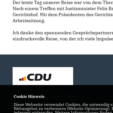
Der letzte Tag unserer Reise war von dem Them
Nach einem Treffen mit Justizminister Felix 
Gerichtshof. Mit dem Präsidenten des Gerichts
Arbeitssitzung.
Ich danke den spannenden Gesprächspartnern s
eindrucksvolle Reise, von der ich viele Impu
Der Abgeordnete des Pankower Wahlkreis 6
Cookie Hinweis
stellt sich vor.
Diese Webseite verwendet Cookies, die notwendig si
Webangebot zu verbessern (Website-Optmierung). Fü
jederzeit widerrufen. Weitere Informationen finden