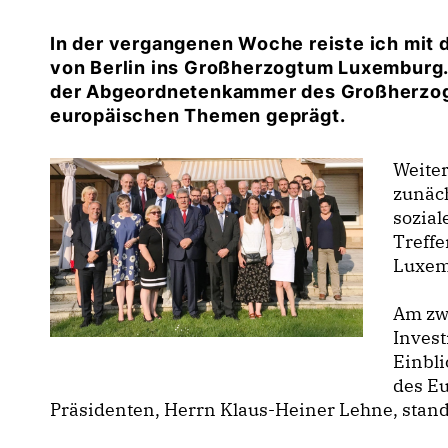
In der vergangenen Woche reiste ich mi
von Berlin ins Großherzogtum Luxemburg. 
der Abgeordnetenkammer des Großherzog
europäischen Themen geprägt.
Weiter
zunäch
sozial
Treffe
Luxemb
Am zw
Invest
Einbli
des E
Präsidenten, Herrn Klaus-Heiner Lehne, sta