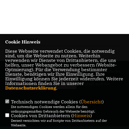
31.08.2011
Cookie Hinweis
Diese Webseite verwendet Cookies, die notwendig
sind, um die Webseite zu nutzen. Weiterhin
verwenden wir Dienste von Drittanbietern, die uns
helfen, unser Webangebot zu verbessern (Website-
Optmierung). Für die Verwendung bestimmter
Der Abgeordnete des
Dienste, benötigen wir Ihre Einwilligung. Ihre
Pankower Wahlkreis
Einwilligung können Sie jederzeit widerrufen. Weitere
Informationen finden Sie in unserer
6 stellt sich vor.
Datenschutzerklärung
.
Technisch notwendige Cookies (
Übersicht
)
Die notwendigen Cookies werden allein für den
IMPRESSUM
DATENSCHUTZ
KONTAKT
ordnungsgemäßen Gebrauch der Webseite benötigt.
Cookies von Drittanbietern (
Hinweis
)
Derzeit verzichten wir auf Scripte von Drittanbietern auf der
Webseite.