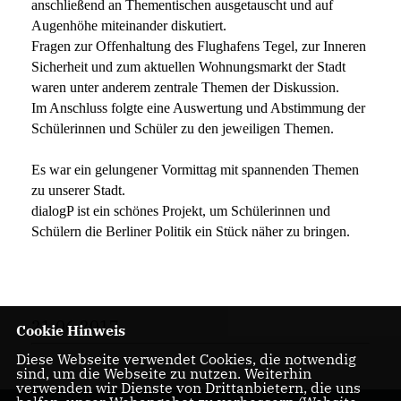
anschlie
ß
end an Thementischen ausgetauscht und auf
Augenh
ö
he miteinander diskutiert.
Fragen zur Offenhaltung des Flughafens Tegel, zur Inneren
Sicherheit und zum aktuellen Wohnungsmarkt der Stadt
waren unter anderem zentrale Themen der Diskussion.
Im Anschluss folgte eine Auswertung und Abstimmung der
Sch
ü
lerinnen und Sch
ü
ler zu den jeweiligen Themen.
Es war ein gelungener Vormittag mit spannenden Themen
zu unserer Stadt.
dialogP ist ein sch
ö
nes Projekt, um Sch
ü
lerinnen und
Sch
ü
lern die Berliner Politik ein St
ü
ck n
ä
her zu bringen.
21.06.2017
Cookie Hinweis
Diese Webseite verwendet Cookies, die notwendig
sind, um die Webseite zu nutzen. Weiterhin
verwenden wir Dienste von Drittanbietern, die uns