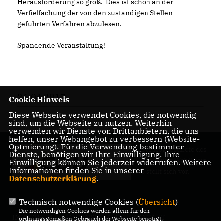
Herausforderung so groß. Dies ist schon an der
Verfielfachung der von den zuständigen Stellen
geführten Verfahren abzulesen.
Spandende Veranstaltung!
26.04.2017
Cookie Hinweis
Diese Webseite verwendet Cookies, die notwendig
sind, um die Webseite zu nutzen. Weiterhin
verwenden wir Dienste von Drittanbietern, die uns
helfen, unser Webangebot zu verbessern (Website-
Optmierung). Für die Verwendung bestimmter
Der Abgeordnete des
Dienste, benötigen wir Ihre Einwilligung. Ihre
Pankower Wahlkreis
Einwilligung können Sie jederzeit widerrufen. Weitere
Informationen finden Sie in unserer
6 stellt sich vor.
Datenschutzerklärung
.
Technisch notwendige Cookies (
Übersicht
)
Die notwendigen Cookies werden allein für den
IMPRESSUM
DATENSCHUTZ
KONTAKT
ordnungsgemäßen Gebrauch der Webseite benötigt.