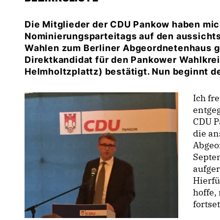
Die Mitglieder der CDU Pankow haben mi
Nominierungsparteitags auf den aussichtsr
Wahlen zum Berliner Abgeordnetenhaus ge
Direktkandidat für den Pankower Wahlkrei
Helmholtzplattz) bestätigt. Nun beginnt 
Ich fr
entgeg
CDU Pa
die a
Abgeo
Septem
aufge
Hierfü
hoffe,
fortse