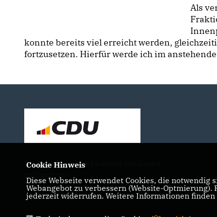
Als ve
Frakti
Innenp
konnte bereits viel erreicht werden, gleichzeit
fortzusetzen. Hierfür werde ich im anstehen
Der Abgeordnete des Pankower Wahlkreis 6
Cookie Hinweis
stellt sich vor.
Diese Webseite verwendet Cookies, die notwendig si
Webangebot zu verbessern (Website-Optmierung). Fü
jederzeit widerrufen. Weitere Informationen finden