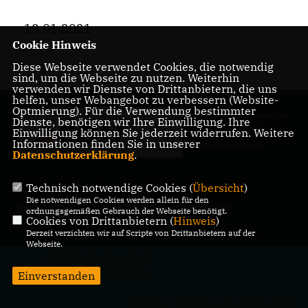
13.01.2021
Cookie Hinweis
Diese Webseite verwendet Cookies, die notwendig
sind, um die Webseite zu nutzen. Weiterhin
verwenden wir Dienste von Drittanbietern, die uns
helfen, unser Webangebot zu verbessern (Website-
Optmierung). Für die Verwendung bestimmter
Der Abgeordnete des
Dienste, benötigen wir Ihre Einwilligung. Ihre
Pankower Wahlkreis
Einwilligung können Sie jederzeit widerrufen. Weitere
Informationen finden Sie in unserer
6 stellt sich vor.
Datenschutzerklärung
.
Technisch notwendige Cookies (
Übersicht
)
Die notwendigen Cookies werden allein für den
IMPRESSUM
DATENSCHUTZ
KONTAKT
ordnungsgemäßen Gebrauch der Webseite benötigt.
Cookies von Drittanbietern (
Hinweis
)
Derzeit verzichten wir auf Scripte von Drittanbietern auf der
Webseite.
@2026 Stephan Lenz, MdA
Alle Rechte vorbehalten.
Einverstanden
REALISATION: SHARKNESS MEDIA GMBH & CO. KG