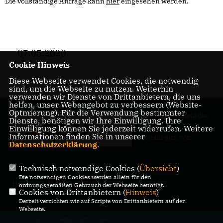
Die vollständige Anfrage kann
hier
eingesehen werden.
07.05.2020
Cookie Hinweis
Diese Webseite verwendet Cookies, die notwendig
sind, um die Webseite zu nutzen. Weiterhin
verwenden wir Dienste von Drittanbietern, die uns
helfen, unser Webangebot zu verbessern (Website-
Optmierung). Für die Verwendung bestimmter
Der Abgeordnete des
Dienste, benötigen wir Ihre Einwilligung. Ihre
Pankower Wahlkreis
Einwilligung können Sie jederzeit widerrufen. Weitere
Informationen finden Sie in unserer
6 stellt sich vor.
Datenschutzerklärung
.
Technisch notwendige Cookies (
Übersicht
)
Die notwendigen Cookies werden allein für den
IMPRESSUM
DATENSCHUTZ
KONTAKT
ordnungsgemäßen Gebrauch der Webseite benötigt.
Cookies von Drittanbietern (
Hinweis
)
Derzeit verzichten wir auf Scripte von Drittanbietern auf der
Webseite.
@2026 Stephan Lenz, MdA